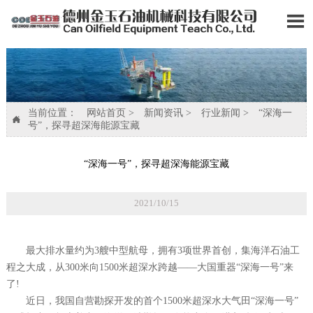

当前位置：
网站首页
>
新闻资讯
>
行业新闻
>
“深海一

号”，探寻超深海能源宝藏
“深海一号”，探寻超深海能源宝藏
2021/10/15
最大排水量约为3艘中型航母，拥有3项世界首创，集海洋石油工
程之大成，从300米向1500米超深水跨越——大国重器“深海一号”来
了!
近日，我国自营勘探开发的首个1500米超深水大气田“深海一号”