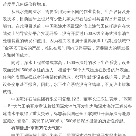
难度呈几何级倍数增加。
从浅水走向深水，需要采用完全不同的作业装备、生产设备及开
发技术，目前国际上也只有少数几家大型石油公司具备深水开发技术
能力。在此项目以前，中国海油水深最深的海上油气田依托建造在大
陆架上的导管架平台实现开采，没有开展过1500米级全海式深水油气
处理装置的研发和使用。因为相关装备属于世界海洋工程制造领域中
“金字塔”顶端的产品，难以在短时间内取得突破，需要巨大的研发投
入和时间成本。
同时，深水工程试错成本高，1500米深处的水下生产系统，设备
表面受到1500米水柱的压力，相当于150个大气压压在设备的外表面。
任何的表面破损或者连接部位的疏忽，都可能破坏设备保护层，造成
设备变形甚至报废。因此，水下生产系统没有容错率，不允许出错和
试错。
中国海洋石油集团有限公司党组书记、董事长汪东进表示，“深海
一号”大气田的开发意味着我国深水油气开发能力和深水海洋工程装备
建造水平取得了重大突破，标志着我国已全面掌握打开南海深海能源
宝藏的“钥匙”，实现了从300米向1500米超深水挺进的历史性跨越。
有望建成“南海万亿大气区”
中国工程院院士周守为表示，我国深水油气勘探开发起步较晚，