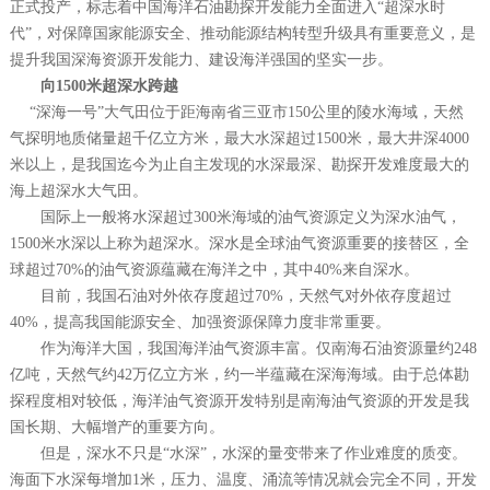
正式投产，标志着中国海洋石油勘探开发能力全面进入“超深水时
代”，对保障国家能源安全、推动能源结构转型升级具有重要意义，是
提升我国深海资源开发能力、建设海洋强国的坚实一步。
向1500米超深水跨越
“深海一号”大气田位于距海南省三亚市150公里的陵水海域，天然
气探明地质储量超千亿立方米，最大水深超过1500米，最大井深4000
米以上，是我国迄今为止自主发现的水深最深、勘探开发难度最大的
海上超深水大气田。
国际上一般将水深超过300米海域的油气资源定义为深水油气，
1500米水深以上称为超深水。深水是全球油气资源重要的接替区，全
球超过70%的油气资源蕴藏在海洋之中，其中40%来自深水。
目前，我国石油对外依存度超过70%，天然气对外依存度超过
40%，提高我国能源安全、加强资源保障力度非常重要。
作为海洋大国，我国海洋油气资源丰富。仅南海石油资源量约248
亿吨，天然气约42万亿立方米，约一半蕴藏在深海海域。由于总体勘
探程度相对较低，海洋油气资源开发特别是南海油气资源的开发是我
国长期、大幅增产的重要方向。
但是，深水不只是“水深”，水深的量变带来了作业难度的质变。
海面下水深每增加1米，压力、温度、涌流等情况就会完全不同，开发