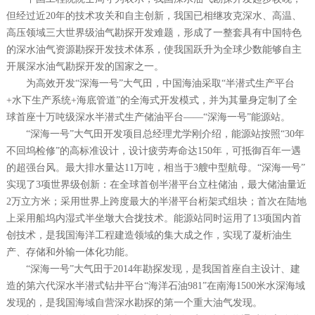
但经过近20年的技术攻关和自主创新，我国已相继攻克深水、高温、
高压领域三大世界级油气勘探开发难题，形成了一整套具有中国特色
的深水油气资源勘探开发技术体系，使我国跃升为全球少数能够自主
开展深水油气勘探开发的国家之一。
为高效开发“深海一号”大气田，中国海油采取“半潜式生产平台
+水下生产系统+海底管道”的全海式开发模式，并为其量身定制了全
球首座十万吨级深水半潜式生产储油平台——“深海一号”能源站。
“深海一号”大气田开发项目总经理尤学刚介绍，能源站按照“30年
不回坞检修”的高标准设计，设计疲劳寿命达150年，可抵御百年一遇
的超强台风。最大排水量达11万吨，相当于3艘中型航母。“深海一号”
实现了3项世界级创新：在全球首创半潜平台立柱储油，最大储油量近
2万立方米；采用世界上跨度最大的半潜平台桁架式组块；首次在陆地
上采用船坞内湿式半坐墩大合拢技术。能源站同时运用了13项国内首
创技术，是我国海洋工程建造领域的集大成之作，实现了凝析油生
产、存储和外输一体化功能。
“深海一号”大气田于2014年勘探发现，是我国首座自主设计、建
造的第六代深水半潜式钻井平台“海洋石油981”在南海1500米水深海域
发现的，是我国海域自营深水勘探的第一个重大油气发现。