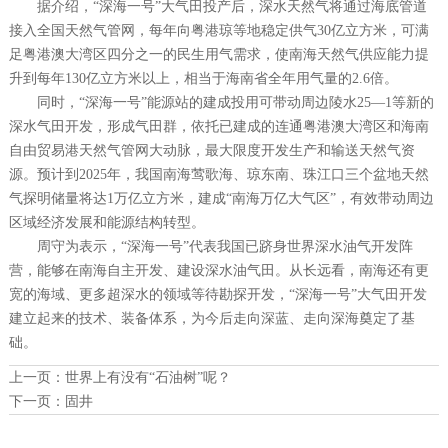
据介绍，“深海一号”大气田投产后，深水天然气将通过海底管道
接入全国天然气管网，每年向粤港琼等地稳定供气30亿立方米，可满
足粤港澳大湾区四分之一的民生用气需求，使南海天然气供应能力提
升到每年130亿立方米以上，相当于海南省全年用气量的2.6倍。
同时，“深海一号”能源站的建成投用可带动周边陵水25—1等新的
深水气田开发，形成气田群，依托已建成的连通粤港澳大湾区和海南
自由贸易港天然气管网大动脉，最大限度开发生产和输送天然气资
源。预计到2025年，我国南海莺歌海、琼东南、珠江口三个盆地天然
气探明储量将达1万亿立方米，建成“南海万亿大气区”，有效带动周边
区域经济发展和能源结构转型。
周守为表示，“深海一号”代表我国已跻身世界深水油气开发阵
营，能够在南海自主开发、建设深水油气田。从长远看，南海还有更
宽的海域、更多超深水的领域等待勘探开发，“深海一号”大气田开发
建立起来的技术、装备体系，为今后走向深蓝、走向深海奠定了基
础。
上一页：
世界上有没有“石油树”呢？
下一页：
固井