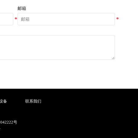
邮箱
设备
联系我们
042222号
录