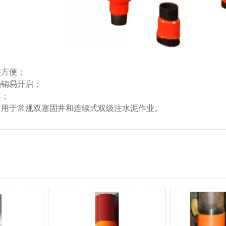
接方便；
挡销易开启；
落；
，用于常规双塞固井和连续式双级注水泥作业。