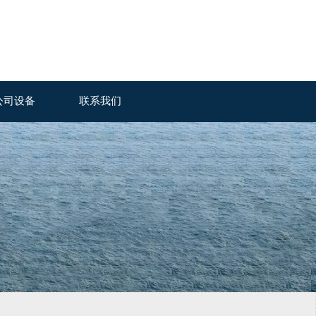
公司设备
联系我们