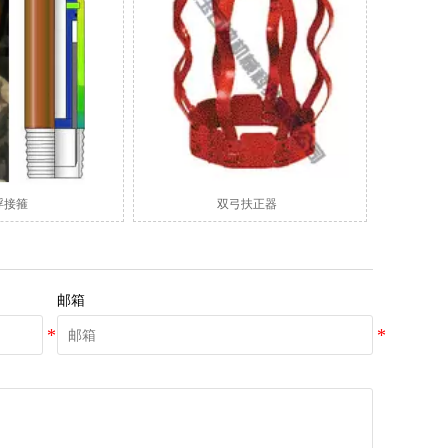
浮接箍
双弓扶正器
邮箱